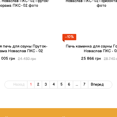
−10%
я печь для сауны Пруток-
Печь каменка для сауны Г
ама Новаслав ПКС - 02
Новаслав ПКС - 0
 005 грн
25 866 грн
24 450 грн
28 740 
Назад
1
2
3
4
5
6
...
7
Вперед