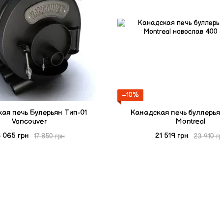
−10%
ая печь Булерьян Тип-01
Канадская печь буллерья
Vancouver
Montreal
6 065 грн
21 519 грн
17 850 грн
23 910 г