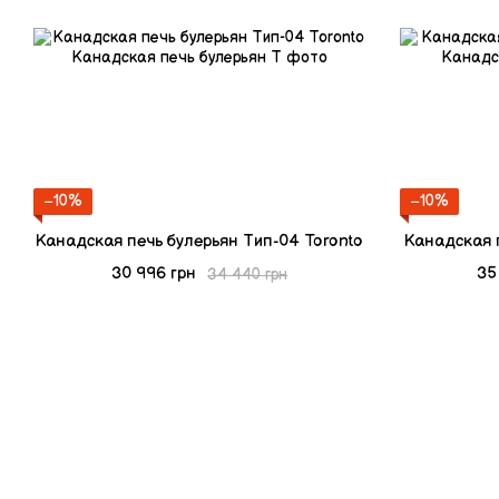
−10%
−10%
Канадская печь булерьян Тип-04 Toronto
Канадская п
30 996 грн
35
34 440 грн