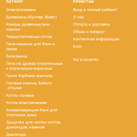
Каталог
Клиентам
Электрокамины
Вход в личный кабинет
Булерьяны (Буллер, Buller)
О нас
Камины дровяные,печи-
Оплата и доставка
камины
Обмен и возврат
Твердотопливные котлы
Контактная информация
Печи-каменки для бани и
Блог
сауны
Биокамины
Мы в соцсетях
Печи на дровах отопительные
и отопительно-варочные
Грили барбекю мангалы
Газовые камины Italkero
-Италия
Котлы газовые
Котлы электрические
Аккумулирующие баки для
отопления дома
Средства для чистки котлов,
дымоходов, каминов
Дымоходы