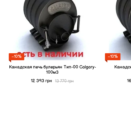
−10%
−10%
Канадская печь булерьян Тип-00 Calgary-
Канадск
100м3
12 393 грн
1
13 770 грн