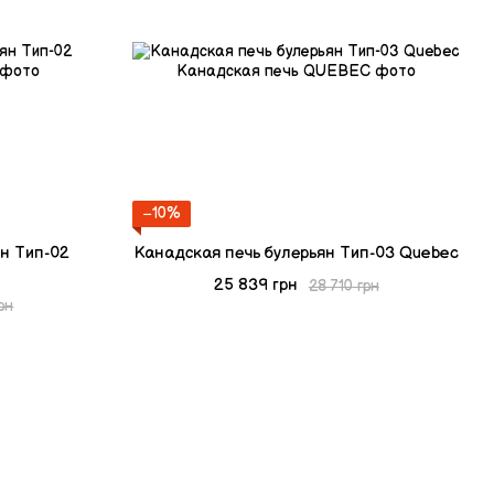
−10%
н Тип-02
Канадская печь булерьян Тип-03 Quebec
25 839 грн
28 710 грн
рн