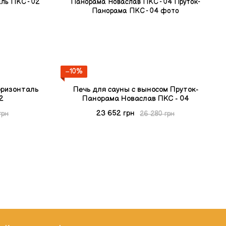
−10%
оризонталь
Печь для сауны с выносом Пруток-
2
Панорама Новаслав ПКС - 04
23 652 грн
грн
26 280 грн