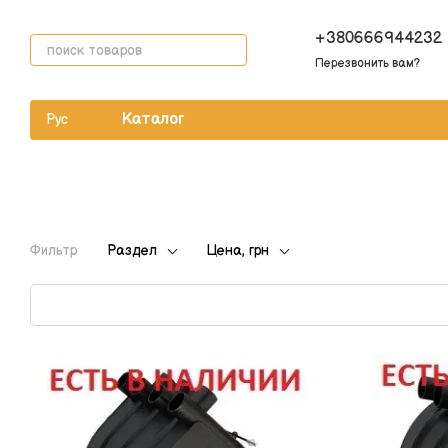
Перейти к основному контенту
+380666944232
Перезвонить вам?
Каталог
Рус
Фильтр
Раздел
Цена, грн