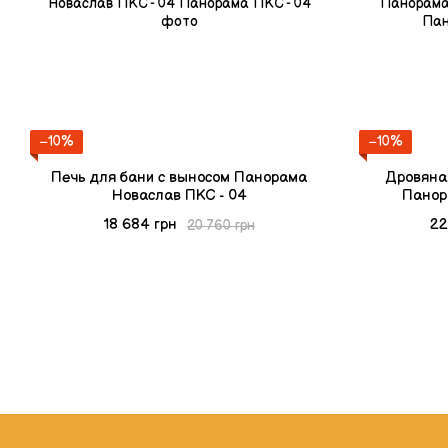
−10%
−10%
Печь для бани с выносом Панорама
Дровяна
Новаслав ПКС - 04
Панор
18 684 грн
22
20 760 грн