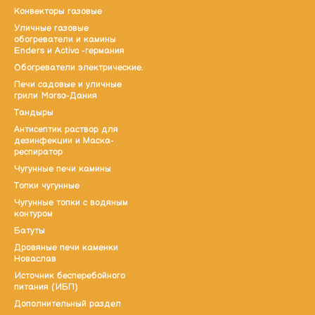
Конвекторы газовые
Уличные газовые
обогреватели и камины
Enders и Activa -германия
Обогреватели электрические.
Печи садовые и уличные
грили Morso-Дания
Тандыры
Антисептик раствор для
дезинфекции и Маска-
респиратор
Чугунные печи камины
Топки чугунные
Чугунные топки с водяным
контуром
Батуты
Дровяные печи каменки
Новаслав
Источник бесперебойного
питания (ИБП)
Дополнительный раздел