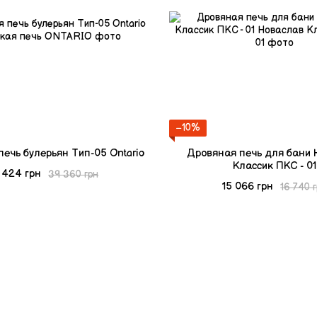
−10%
ечь булерьян Тип-05 Ontario
Дровяная печь для бани
Классик ПКС - 01
 424 грн
39 360 грн
15 066 грн
16 740 