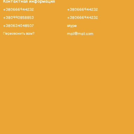
Контактная информация
+380666944232
+380666944232
+380990858853
+380666944232
+380634048507
skype
mail@mail.com
Перезвонить вам?