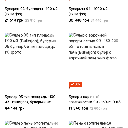
Булерян 02, буллерян- 400 м3
Булерьян 04 - 1000 м3
(Bullerjan)
(Bullerjan)
21 519 грн
30 996 грн
23 910 грн
34 440 грн
−10%
Буллер 05 тип площадь 1100
Булер с варочной
м3 (Bullerjan), булерьян 05
поверхностью 00 - 150-200 м3 ,
отопительная печь(Bullerjan)
44 199 грн
11 340 грн
12 600 грн