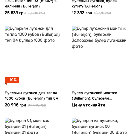
Печь Buller тип 03 (600м³) в
Булерьян луганск, булер
наличии (Bullerjan)
купить(Bullerjan)
25 839 грн
12 393 грн
28 710 грн
13 770 грн
−10%
Булерьян луганск для тепла
Булер луганский монтаж
1000 кубов (Bullerjan) тип 04
(Bullerjan), булерьян
Запорожье
30 996 грн
Цену уточняйте
34 440 грн