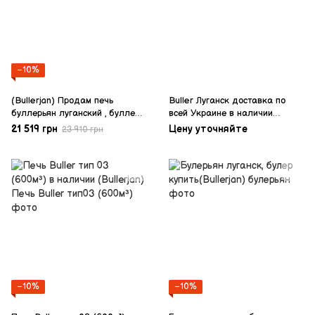
−10%
(Bullerjan) Продам печь
Buller Луганск доставка по
буллерьян луганский , буллер
всей Украине в наличии
02
(Bullerjan)
21 519 грн
Цену уточняйте
23 910 грн
−10%
−10%