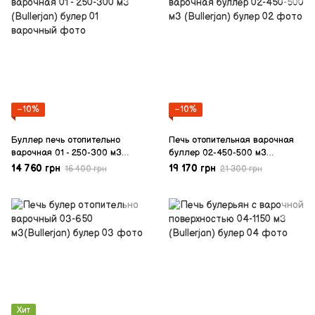
−10%
−10%
Буллер печь отопительно
Печь отопительная варочная
варочная 01 - 250-300 м3
буллер 02-450-500 м3
(Bullerjan)
(Bullerjan)
14 760 грн
19 170 грн
16 400 грн
21 300 грн
Хит