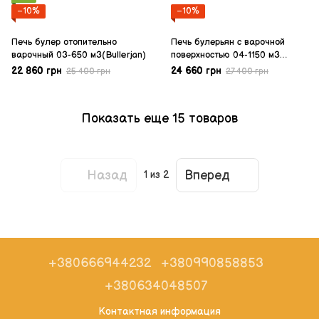
−10%
−10%
Печь булер отопительно
Печь булерьян с варочной
варочный 03-650 м3(Bullerjan)
поверхностью 04-1150 м3
(Bullerjan)
22 860 грн
24 660 грн
25 400 грн
27 400 грн
Показать еще 15 товаров
Назад
Вперед
1
из 2
+380666944232
+380990858853
+380634048507
Контактная информация