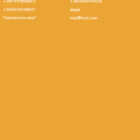
+380990858853
+380666944232
+380634048507
skype
mail@mail.com
Перезвонить вам?