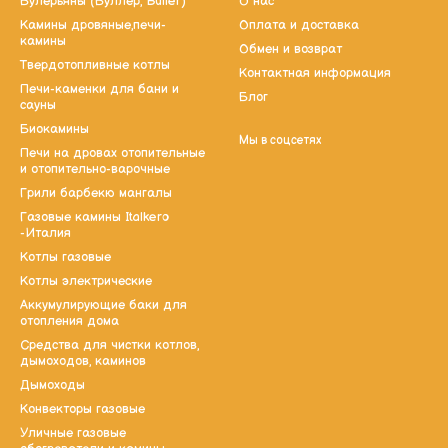
Булерьяны (Буллер, Buller)
О нас
Камины дровяные,печи-
Оплата и доставка
камины
Обмен и возврат
Твердотопливные котлы
Контактная информация
Печи-каменки для бани и
Блог
сауны
Биокамины
Мы в соцсетях
Печи на дровах отопительные
и отопительно-варочные
Грили барбекю мангалы
Газовые камины Italkero
-Италия
Котлы газовые
Котлы электрические
Аккумулирующие баки для
отопления дома
Средства для чистки котлов,
дымоходов, каминов
Дымоходы
Конвекторы газовые
Уличные газовые