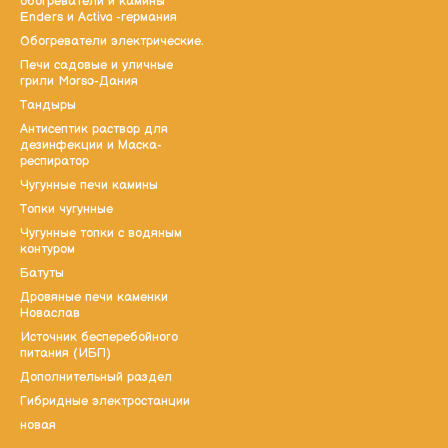
обогреватели и камины
Enders и Activa -германия
Обогреватели электрические.
Печи садовые и уличные
грили Morso-Дания
Тандыры
Антисептик раствор для
дезинфекции и Маска-
респиратор
Чугунные печи камины
Топки чугунные
Чугунные топки с водяным
контуром
Батуты
Дровяные печи каменки
Новаслав
Источник бесперебойного
питания (ИБП)
Дополнительный раздел
Гибридные электростанции
новая