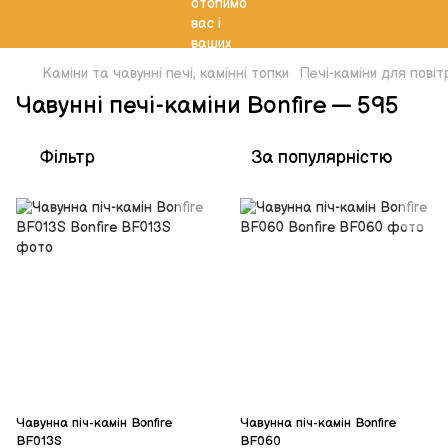
Каміни та чавунні печі, камінні топки
Печі-каміни для пові
Чавунні печі-каміни Bonfire — 595
Фільтр
За популярністю
Чавунна піч-камін Bonfire
Чавунна піч-камін Bonfire
BF013S
BF060