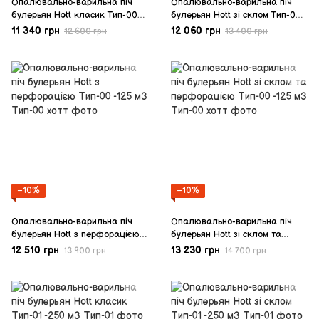
Опалювально-варильна піч
Опалювально-варильна піч
булерьян Hott класик Тип-00
булерьян Hott зі склом Тип-00
-125 м3
-125 м3
11 340 грн
12 060 грн
12 600 грн
13 400 грн
−10%
−10%
Опалювально-варильна піч
Опалювально-варильна піч
булерьян Hott з перфорацією
булерьян Hott зі склом та
Тип-00 -125 м3
перфорацією Тип-00 -125 м3
12 510 грн
13 230 грн
13 900 грн
14 700 грн