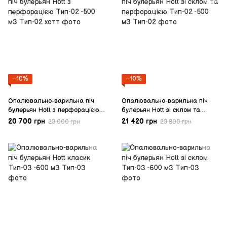
−10%
−10%
Опалювально-варильна піч
Опалювально-варильна піч
булерьян Hott з перфорацією
булерьян Hott зі склом та
Тип-02 -500 м3
перфорацією Тип-02 -500 м3
20 700 грн
21 420 грн
23 000 грн
23 800 грн