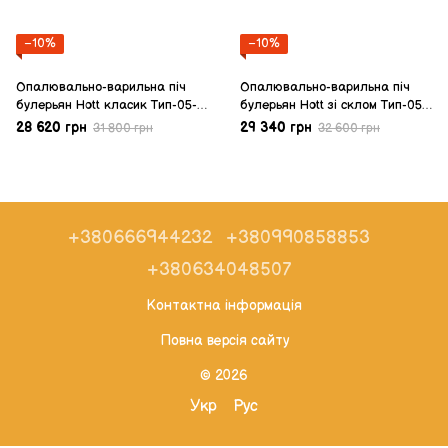
−10%
−10%
Опалювально-варильна піч
Опалювально-варильна піч
булерьян Hott класик Тип-05-
булерьян Hott зі склом Тип-05-
1300 м3
1300 м3
28 620 грн
29 340 грн
31 800 грн
32 600 грн
+380666944232
+380990858853
+380634048507
Контактна інформація
Повна версія сайту
© 2026
Укр
Рус