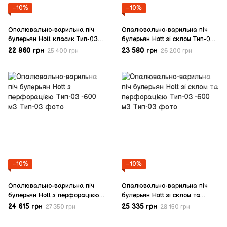
−10%
−10%
Опалювально-варильна піч
Опалювально-варильна піч
булерьян Hott класик Тип-03
булерьян Hott зі склом Тип-03
-600 м3
-600 м3
22 860 грн
23 580 грн
25 400 грн
26 200 грн
−10%
−10%
Опалювально-варильна піч
Опалювально-варильна піч
булерьян Hott з перфорацією
булерьян Hott зі склом та
Тип-03 -600 м3
перфорацією Тип-03 -600 м3
24 615 грн
25 335 грн
27 350 грн
28 150 грн