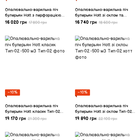
Опалювально-варильна піч
Опалювально-варильна піч
булерьян Hott з перфорацією
булерьян Hott зі склом та
Тип-01 -250 м3
перфорацією Тип-01 -250 м3
16 020 грн
16 740 грн
17 800 грн
18 600 грн
−10%
−10%
Опалювально-варильна піч
Опалювально-варильна піч
булерьян Hott класик Тип-02
булерьян Hott зі склом Тип-02
-500 м3
-500 м3
19 170 грн
19 890 грн
21 300 грн
22 100 грн