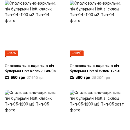
−14%
−10%
Опалювально-варильна піч
Опалювально-варильна піч
булерьян Hott класик Тип-04
булерьян Hott зі склом Тип-04
-1100 м3
-1100 м3
23 660 грн
25 380 грн
27 400 грн
28 200 грн