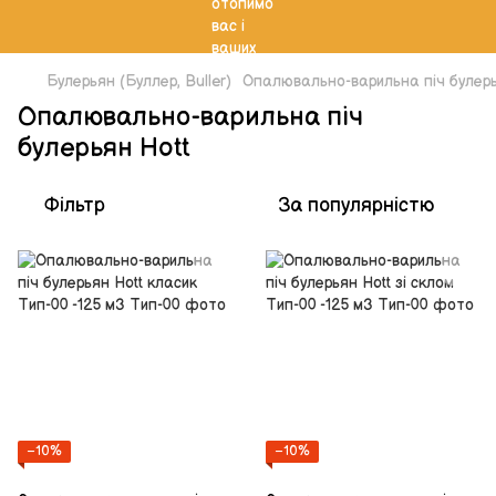
Булерьян (Буллер, Buller)
Опалювально-варильна піч булерь
Опалювально-варильна піч
булерьян Hott
Фільтр
За популярністю
−10%
−10%