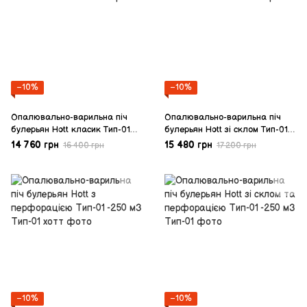
−10%
−10%
Опалювально-варильна піч
Опалювально-варильна піч
булерьян Hott класик Тип-01
булерьян Hott зі склом Тип-01
-250 м3
-250 м3
14 760 грн
15 480 грн
16 400 грн
17 200 грн
−10%
−10%