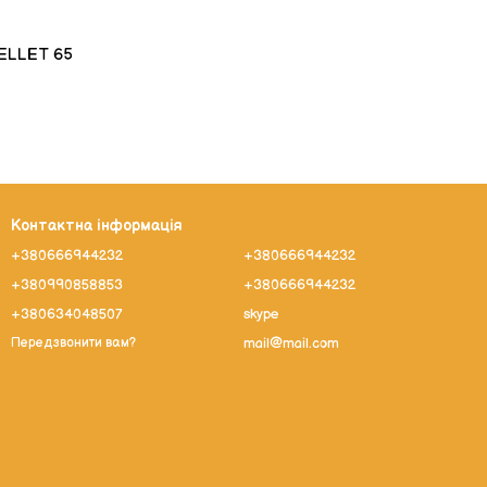
ELLET 65
Контактна інформація
+380666944232
+380666944232
+380990858853
+380666944232
+380634048507
skype
mail@mail.com
Передзвонити вам?