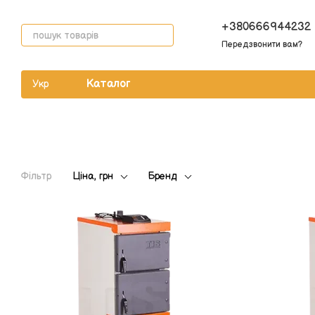
Перейти до основного контенту
+380666944232
Передзвонити вам?
Каталог
Укр
Фільтр
Ціна, грн
Бренд