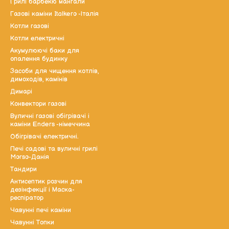
Грилі барбекю мангали
Газові каміни Italkero -Італія
Котли газові
Котли електричні
Акумулюючі баки для
опалення будинку
Засоби для чищення котлів,
димоходів, камінів
Димарі
Конвектори газові
Вуличні газові обігрівачі і
каміни Enders -німеччина
Обігрівачі електричні.
Печі садові та вуличні грилі
Morso-Данія
Тандири
Антисептик розчин для
дезінфекції і Маска-
респіратор
Чавунні печі каміни
Чавунні Топки