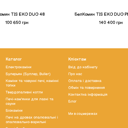
омин TIS EKO DUO 48
БелКомин TIS EKO DUO P
100 650 грн
140 400 грн
Каталог
Клієнтам
Електрокаміни
Вхід до кабінету
Булерьян (Буллер, Buller)
Про нас
Каміни та чавунні печі, камінні
Оплата і доставка
топки
Обмін та повернення
Твердопаливні котли
Контактна інформація
Печі-кам'янки для лазні та
Блог
сауни
Біокаміни
Ми в соцмережах
Печі на дровах опалювальні і
опалювально-варильні