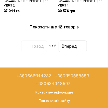
Біокамін INFIRE INSIDE L 800
Біокамін INFIRE INSIDE L 800
VERS 2
VERS 1
37 044 грн
30 576 грн
Показати ще 12 товарів
Назад
Вперед
1
з 2
+380666944232
+380990858853
+380634048507
Контактна інформація
Повна версія сайту