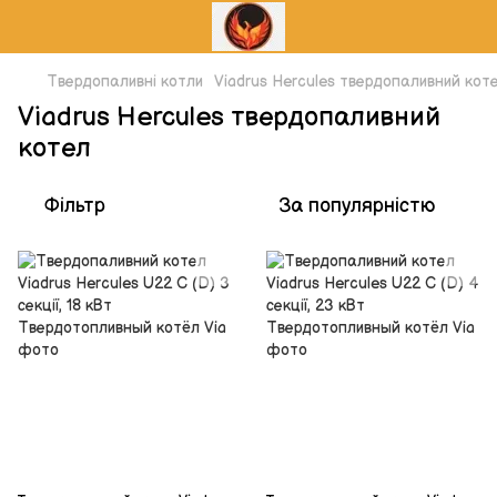
Твердопаливні котли
Viadrus Нercules твердопаливний кот
Viadrus Нercules твердопаливний
котел
Фільтр
За популярністю