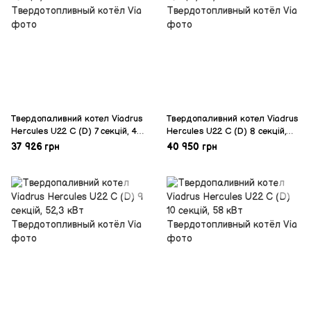
Твердопаливний котел Viadrus
Твердопаливний котел Viadrus
Нercules U22 C (D) 7 секцій, 40
Нercules U22 C (D) 8 секцій,
кВт
46,5 кВт
37 926 грн
40 950 грн