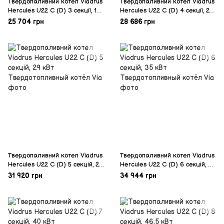
Твердопаливний котел Viadrus
Твердопаливний котел Viadrus
Нercules U22 C (D) 3 секції, 18
Нercules U22 C (D) 4 секції, 23
кВт
кВт
25 704 грн
28 686 грн
Твердопаливний котел Viadrus
Твердопаливний котел Viadrus
Нercules U22 C (D) 5 секцій, 29
Нercules U22 C (D) 6 секцій, 35
кВт
кВт
31 920 грн
34 944 грн