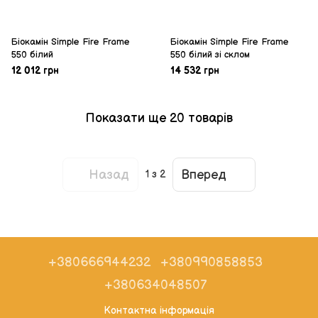
Біокамін Simple Fire Frame
Біокамін Simple Fire Frame
550 білий
550 білий зі склом
12 012 грн
14 532 грн
Показати ще 20 товарів
Назад
Вперед
1
з 2
+380666944232
+380990858853
+380634048507
Контактна інформація