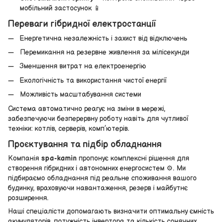
мобільний застосунок 📱
Переваги гібридної електростанції
Енергетична незалежність і захист від відключень
Перемикання на резервне живлення за мілісекунди
Зменшення витрат на електроенергію
Екологічність та використання чистої енергії
Можливість масштабування системи
Система автоматично реагує на зміни в мережі,
забезпечуючи безперервну роботу навіть для чутливої
техніки: котлів, серверів, комп’ютерів.
Проєктування та підбір обладнання
Компанія
spa-kamin
пропонує комплексні рішення для
створення гібридних і автономних енергосистем ⚙️. Ми
підбираємо обладнання під реальне споживання вашого
будинку, враховуючи навантаження, резерв і майбутнє
розширення.
Наші спеціалісти допомагають визначити оптимальну ємність
акумуляторів, потужність інвертора та кількість сонячних