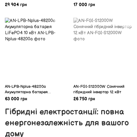
Volt Sinus 800+ акумулятор 55
29 904 грн
17 000 грн
А·год 12 В 500 W/800 Вт
AN-LPB-Nplus-48200a
AN-FGI-S12000W Сонячний
Акумуляторна батарея
гібридний інвертор 12 кВт
LiFePO4 10 кВт
63 000 грн
26 750 грн
Гібридні електростанції: повна
енергонезалежність для вашого
дому