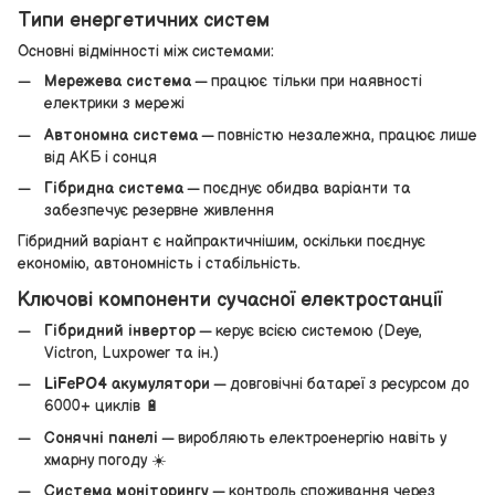
Типи енергетичних систем
Основні відмінності між системами:
Мережева система
— працює тільки при наявності
електрики з мережі
Автономна система
— повністю незалежна, працює лише
від АКБ і сонця
Гібридна система
— поєднує обидва варіанти та
забезпечує резервне живлення
Гібридний варіант є найпрактичнішим, оскільки поєднує
економію, автономність і стабільність.
Ключові компоненти сучасної електростанції
Гібридний інвертор
— керує всією системою (Deye,
Victron, Luxpower та ін.)
LiFePO4 акумулятори
— довговічні батареї з ресурсом до
6000+ циклів 🔋
Сонячні панелі
— виробляють електроенергію навіть у
хмарну погоду ☀️
Система моніторингу
— контроль споживання через