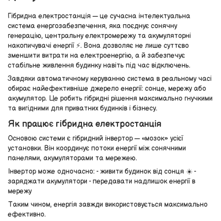
Гібридна електростанція — це сучасна інтелектуальна
система енергозабезпечення, яка поєднує сонячну
генерацію, центральну електромережу та акумуляторні
накопичувачі енергії ⚡. Вона дозволяє не лише суттєво
зменшити витрати на електроенергію, а й забезпечує
стабільне живлення будинку навіть під час відключень.
Завдяки автоматичному керуванню система в реальному часі
обирає найефективніше джерело енергії: сонце, мережу або
акумулятор. Це робить гібридні рішення максимально гнучкими
та вигідними для приватних будинків і бізнесу.
Як працює гібридна електростанція
Основою системи є гібридний інвертор — «мозок» усієї
установки. Він координує потоки енергії між сонячними
панелями, акумуляторами та мережею.
Інвертор може одночасно: - живити будинок від сонця ☀️ -
заряджати акумулятори - передавати надлишок енергії в
мережу
Таким чином, енергія завжди використовується максимально
ефективно.