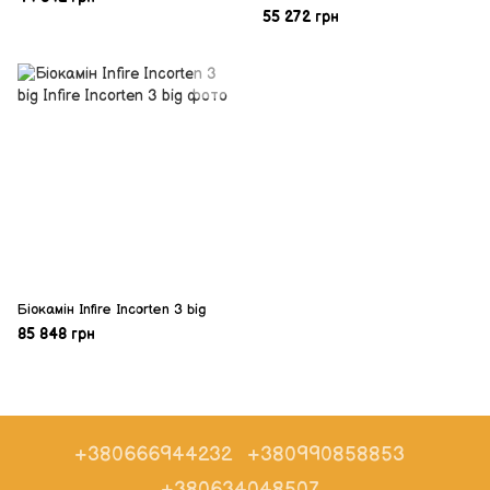
55 272 грн
Біокамін Infire Incorten 3 big
85 848 грн
+380666944232
+380990858853
+380634048507